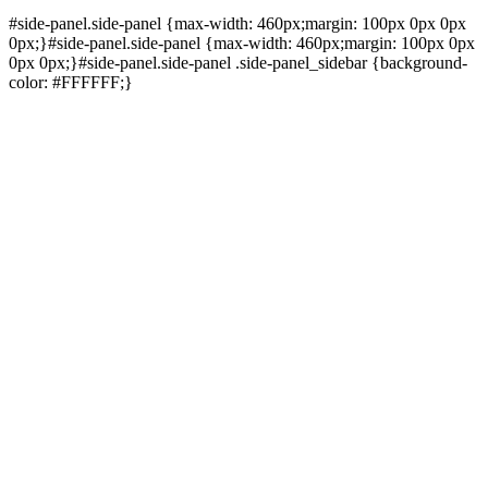
#side-panel.side-panel {max-width: 460px;margin: 100px 0px 0px
0px;}#side-panel.side-panel {max-width: 460px;margin: 100px 0px
0px 0px;}#side-panel.side-panel .side-panel_sidebar {background-
color: #FFFFFF;}