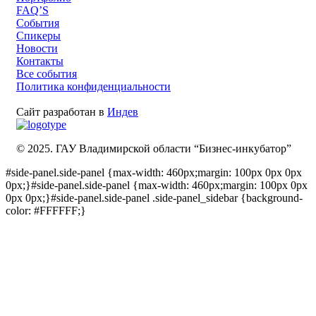
FAQ’S
События
Спикеры
Новости
Контакты
Все события
Политика конфиденциальности
Сайт разработан в
Индев
© 2025. ГАУ Владимирской области “Бизнес-инкубатор”
#side-panel.side-panel {max-width: 460px;margin: 100px 0px 0px
0px;}#side-panel.side-panel {max-width: 460px;margin: 100px 0px
0px 0px;}#side-panel.side-panel .side-panel_sidebar {background-
color: #FFFFFF;}