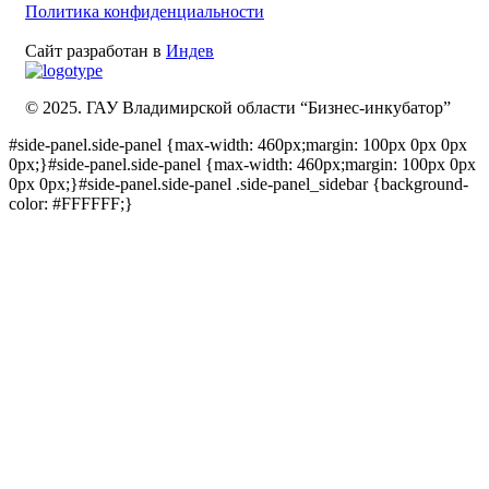
Политика конфиденциальности
Сайт разработан в
Индев
© 2025. ГАУ Владимирской области “Бизнес-инкубатор”
#side-panel.side-panel {max-width: 460px;margin: 100px 0px 0px
0px;}#side-panel.side-panel {max-width: 460px;margin: 100px 0px
0px 0px;}#side-panel.side-panel .side-panel_sidebar {background-
color: #FFFFFF;}