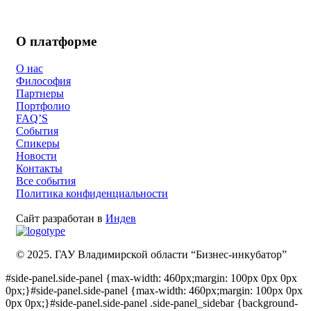
О платформе
О нас
Философия
Партнеры
Портфолио
FAQ’S
События
Спикеры
Новости
Контакты
Все события
Политика конфиденциальности
Сайт разработан в
Индев
© 2025. ГАУ Владимирской области “Бизнес-инкубатор”
#side-panel.side-panel {max-width: 460px;margin: 100px 0px 0px
0px;}#side-panel.side-panel {max-width: 460px;margin: 100px 0px
0px 0px;}#side-panel.side-panel .side-panel_sidebar {background-